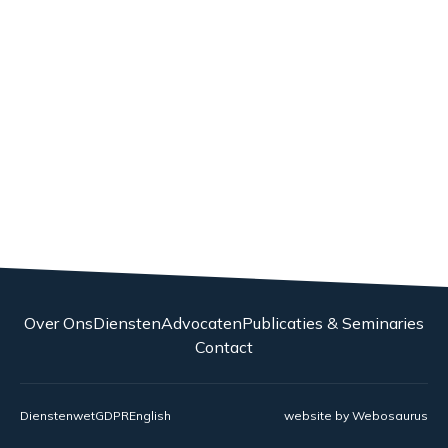
Over Ons
Diensten
Advocaten
Publicaties & Seminaries
Contact
Dienstenwet
GDPR
English
website by
Webosaurus