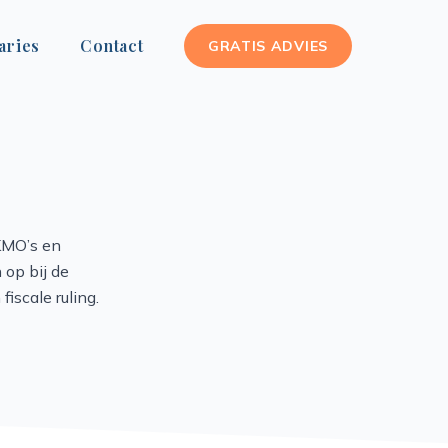
aries
Contact
GRATIS ADVIES
KMO’s en
 op bij de
iscale ruling.