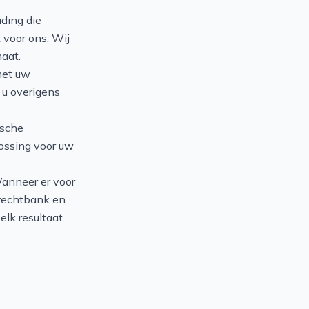
iding die
k voor ons. Wij
aat.
met uw
 u overigens
ische
lossing voor uw
Wanneer er voor
e rechtbank en
elk resultaat