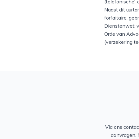
(telefonische) 
Naast dit uurta
forfaitaire, geb
Dienstenwet: v
Orde van Advo
(verzekering t
Via ons contact
aanvragen. N