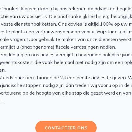
afhankelijk bureau kan u bij ons rekenen op advies en begele
ctie van uw dossier is. Die onafhankelijkheid is erg belangrij
vaste dienstenpakketten. Ons advies is altijd 100% op uw m
eerste plaats een vertrouwenspersoon voor u. Wij staan u bij 
iscale vragen. Door gebruik te maken van onze diensten werkt
vermijdt u (onaangename) fiscale verrassingen nadien.
emiddeling en ons advies vermijdt u bovendien ook dure jurid
gerechtskosten, die vaak helemaal niet nodig zijn om een op
en.
 steeds naar om u binnen de 24 een eerste advies te geven. 
 juridische stappen nodig zijn, dan treden wij voor u op in d
oortdurend op de hoogte van elke stap die gezet werd en van 
t.
CONTACTEER ONS