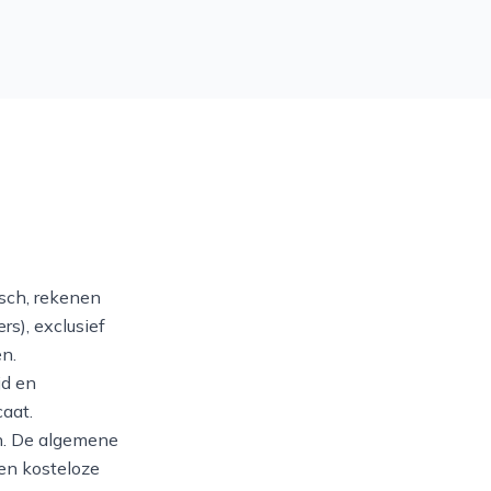
isch, rekenen
s), exclusief
n.
jd en
aat.
en. De algemene
 en kosteloze