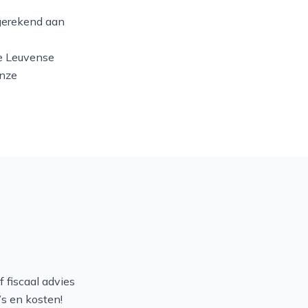
) gerekend aan
de Leuvense
onze
f fiscaal advies
’s en kosten!