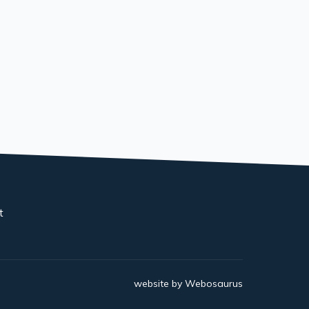
t
website by
Webosaurus